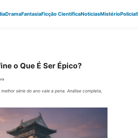
ia
Drama
Fantasia
Ficção Científica
Noticias
Mistério
Policial
ine o Que É Ser Épico?
ura
melhor série do ano vale a pena. Análise completa,