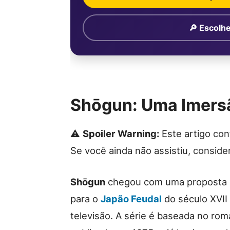
🔎 Escolhe
Shōgun: Uma Imers
⚠️
Spoiler Warning:
Este artigo co
Se você ainda não assistiu, conside
Shōgun
chegou com uma proposta a
para o
Japão Feudal
do século XVII
televisão. A série é baseada no ro