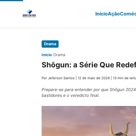
Início
Ação
Coméd
Pular
Drama
para
›
Início
Drama
o
Shōgun: a Série Que Redef
conteúdo
principal
Por Jeferson Santos
|
12 de maio de 2026
|
13 min de leit
Prepare-se para entender por que Shōgun 2024 
bastidores e o veredicto final.