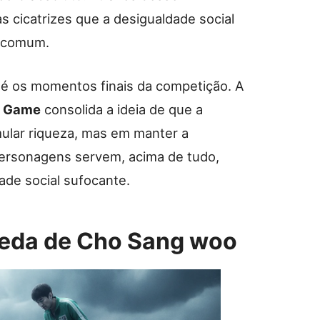
 as cicatrizes que a desigualdade social
r comum.
té os momentos finais da competição. A
d Game
consolida a ideia de que a
mular riqueza, mas em manter a
personagens servem, acima de tudo,
ade social sufocante.
queda de Cho Sang woo