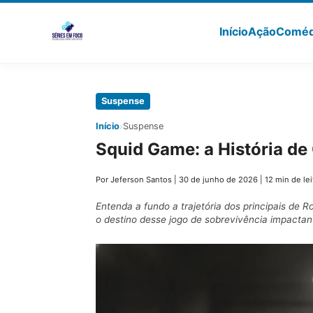
Início
Ação
Coméd
Pular
Suspense
para
›
Início
Suspense
o
Squid Game: a História de
conteúdo
principal
Por Jeferson Santos
|
30 de junho de 2026
|
12 min de lei
Entenda a fundo a trajetória dos principais d
o destino desse jogo de sobrevivência impactan