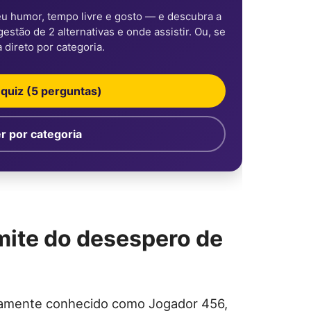
u humor, tempo livre e gosto — e descubra a
stão de 2 alternativas e onde assistir. Ou, se
a direto por categoria.
quiz (5 perguntas)
r por categoria
mite do desespero de
lamente conhecido como Jogador 456,