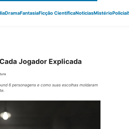
ia
Drama
Fantasia
Ficção Científica
Noticias
Mistério
Policial
 Cada Jogador Explicada
tura
e Round 6 personagens e como suas escolhas moldaram
te.