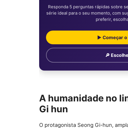
Responda 5 perguntas rápidas sobre se
série ideal para o seu momento, com suge
preferir, escolh
▶ Começar o 
🔎 Escolhe
A humanidade no li
Gi hun
O protagonista Seong Gi-hun, amp