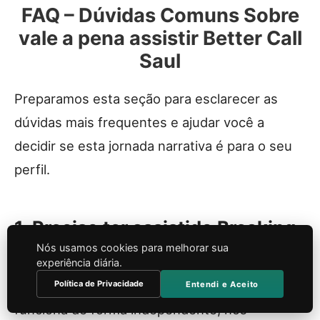
FAQ – Dúvidas Comuns Sobre
vale a pena assistir Better Call
Saul
Preparamos esta seção para esclarecer as
dúvidas mais frequentes e ajudar você a
decidir se esta jornada narrativa é para o seu
perfil.
1. Preciso ter assistido Breaking
Bad para entender a série?
Nós usamos cookies para melhorar sua
experiência diária.
Embora Better Call Saul seja uma prequela que
Política de Privacidade
Entendi e Aceito
funciona de forma independente, nós